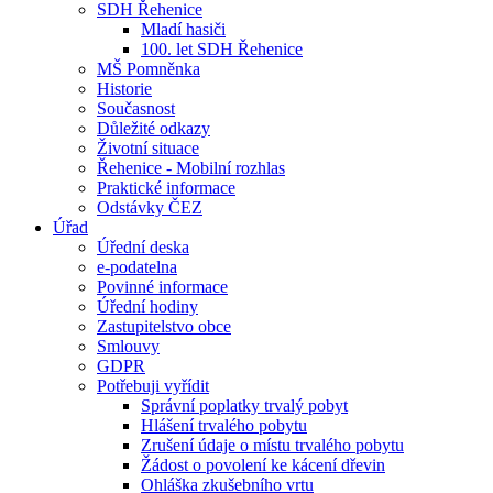
SDH Řehenice
Mladí hasiči
100. let SDH Řehenice
MŠ Pomněnka
Historie
Současnost
Důležité odkazy
Životní situace
Řehenice - Mobilní rozhlas
Praktické informace
Odstávky ČEZ
Úřad
Úřední deska
e-podatelna
Povinné informace
Úřední hodiny
Zastupitelstvo obce
Smlouvy
GDPR
Potřebuji vyřídit
Správní poplatky trvalý pobyt
Hlášení trvalého pobytu
Zrušení údaje o místu trvalého pobytu
Žádost o povolení ke kácení dřevin
Ohláška zkušebního vrtu