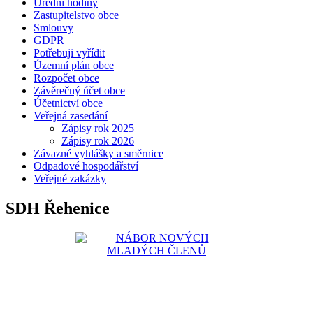
Úřední hodiny
Zastupitelstvo obce
Smlouvy
GDPR
Potřebuji vyřídit
Územní plán obce
Rozpočet obce
Závěrečný účet obce
Účetnictví obce
Veřejná zasedání
Zápisy rok 2025
Zápisy rok 2026
Závazné vyhlášky a směrnice
Odpadové hospodářství
Veřejné zakázky
SDH Řehenice