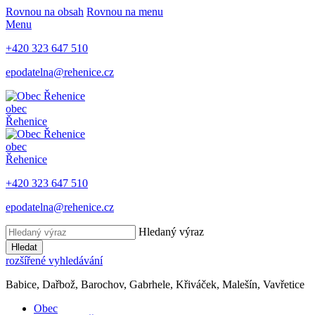
Rovnou na obsah
Rovnou na menu
Menu
+420 323 647 510
epodatelna@rehenice.cz
obec
Řehenice
obec
Řehenice
+420 323 647 510
epodatelna@rehenice.cz
Hledaný výraz
Hledat
rozšířené vyhledávání
Babice, Dařbož, Barochov, Gabrhele, Křiváček, Malešín, Vavřetice
Obec