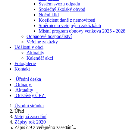
Systém svozu odpadu
Společný školský obvod
Noční klid
Koeficient daně z nemovitosti
Směrnice o veřejných zakázkách
Místní program obnovy venkova 2025 - 2028
Odpadové hospodářství
Veřejné zakázky
Události v obci
Aktuality
Kalendář akcí
Fotogalerie
Kontakt
Úřední deska
Odpady
Aktuality
Odstávky ČEZ
Úvodní stránka
Úřad
Veřejná zasedání
Zápisy rok 2020
Zápis č.9 z veřejného zasedání...