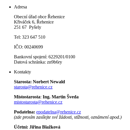
Adresa
Obecní úřad obce Řehenice
Křiváček 6, Řehenice
251 67 Pyšely
Tel: 323 647 510
IČO: 00240699
Bankovní spojení: 6229201/0100
Datová schránka: zn9b6ry
Kontakty
Starosta:
Norbert Newald
starosta@rehenice.cz
Místostarosta
:
Ing. Martin Šveda
mistostarosta@rehenice.cz
Podatelna:
epodatelna@rehenice.cz
(zde prosím zasílejte své žádosti, stížnosti, oznámení apod.)
Účetní:
Jiřina Blažková