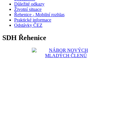
Důležité odkazy
Životní situace
Řehenice - Mobilní rozhlas
Praktické informace
Odstávky ČEZ
SDH Řehenice