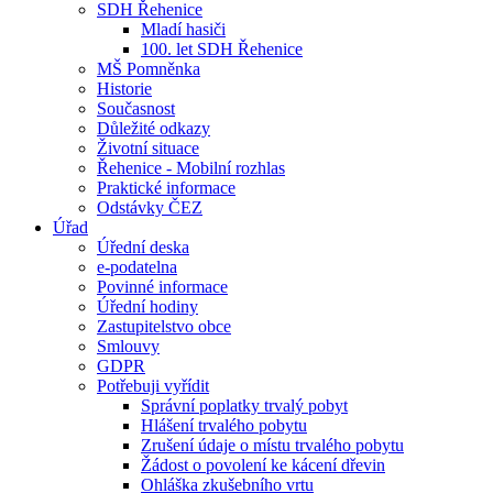
SDH Řehenice
Mladí hasiči
100. let SDH Řehenice
MŠ Pomněnka
Historie
Současnost
Důležité odkazy
Životní situace
Řehenice - Mobilní rozhlas
Praktické informace
Odstávky ČEZ
Úřad
Úřední deska
e-podatelna
Povinné informace
Úřední hodiny
Zastupitelstvo obce
Smlouvy
GDPR
Potřebuji vyřídit
Správní poplatky trvalý pobyt
Hlášení trvalého pobytu
Zrušení údaje o místu trvalého pobytu
Žádost o povolení ke kácení dřevin
Ohláška zkušebního vrtu