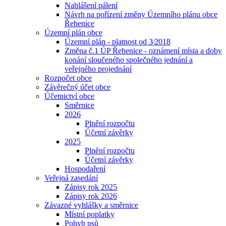
Nahlášení pálení
Návrh na pořízení změny Územního plánu obce
Řehenice
Územní plán obce
Územní plán - platnost od 3⁄2018
Změna č.1 ÚP Řehenice - oznámení místa a doby
konání sloučeného společného jednání a
veřejného projednání
Rozpočet obce
Závěrečný účet obce
Účetnictví obce
Směrnice
2026
Plnění rozpočtu
Účetní závěrky
2025
Plnění rozpočtu
Účetní závěrky
Hospodaření
Veřejná zasedání
Zápisy rok 2025
Zápisy rok 2026
Závazné vyhlášky a směrnice
Místní poplatky
Pohyb psů