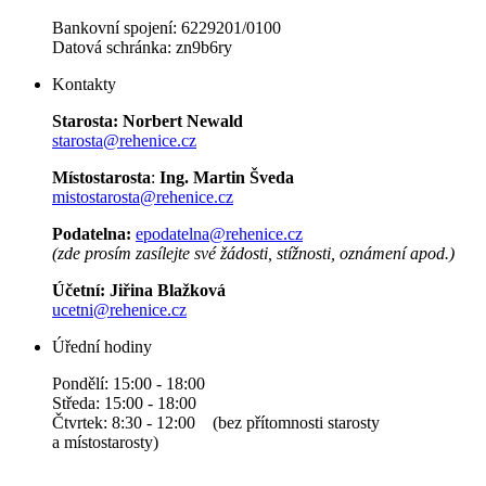
Bankovní spojení: 6229201/0100
Datová schránka: zn9b6ry
Kontakty
Starosta:
Norbert Newald
starosta@rehenice.cz
Místostarosta
:
Ing. Martin Šveda
mistostarosta@rehenice.cz
Podatelna:
epodatelna@rehenice.cz
(zde prosím zasílejte své žádosti, stížnosti, oznámení apod.)
Účetní:
Jiřina Blažková
ucetni@rehenice.cz
Úřední hodiny
Pondělí: 15:00 - 18:00
Středa: 15:00 - 18:00
Čtvrtek: 8:30 - 12:00 (bez přítomnosti starosty
a místostarosty)