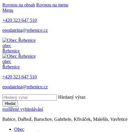
Rovnou na obsah
Rovnou na menu
Menu
+420 323 647 510
epodatelna@rehenice.cz
obec
Řehenice
obec
Řehenice
+420 323 647 510
epodatelna@rehenice.cz
Hledaný výraz
Hledat
rozšířené vyhledávání
Babice, Dařbož, Barochov, Gabrhele, Křiváček, Malešín, Vavřetice
Obec