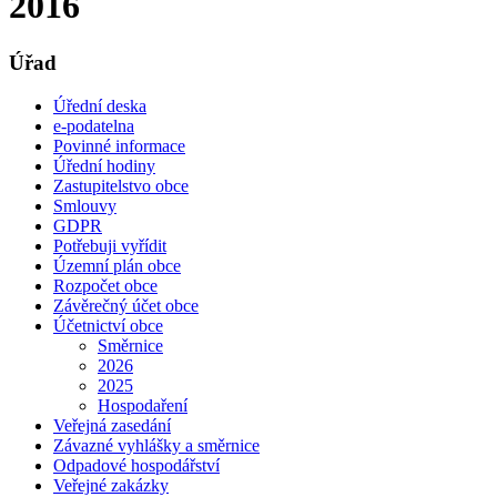
2016
Úřad
Úřední deska
e-podatelna
Povinné informace
Úřední hodiny
Zastupitelstvo obce
Smlouvy
GDPR
Potřebuji vyřídit
Územní plán obce
Rozpočet obce
Závěrečný účet obce
Účetnictví obce
Směrnice
2026
2025
Hospodaření
Veřejná zasedání
Závazné vyhlášky a směrnice
Odpadové hospodářství
Veřejné zakázky