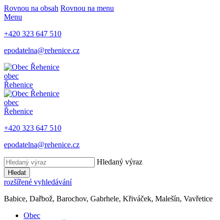
Rovnou na obsah
Rovnou na menu
Menu
+420 323 647 510
epodatelna@rehenice.cz
obec
Řehenice
obec
Řehenice
+420 323 647 510
epodatelna@rehenice.cz
Hledaný výraz
Hledat
rozšířené vyhledávání
Babice, Dařbož, Barochov, Gabrhele, Křiváček, Malešín, Vavřetice
Obec