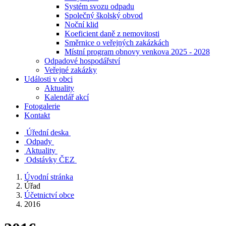
Systém svozu odpadu
Společný školský obvod
Noční klid
Koeficient daně z nemovitosti
Směrnice o veřejných zakázkách
Místní program obnovy venkova 2025 - 2028
Odpadové hospodářství
Veřejné zakázky
Události v obci
Aktuality
Kalendář akcí
Fotogalerie
Kontakt
Úřední deska
Odpady
Aktuality
Odstávky ČEZ
Úvodní stránka
Úřad
Účetnictví obce
2016