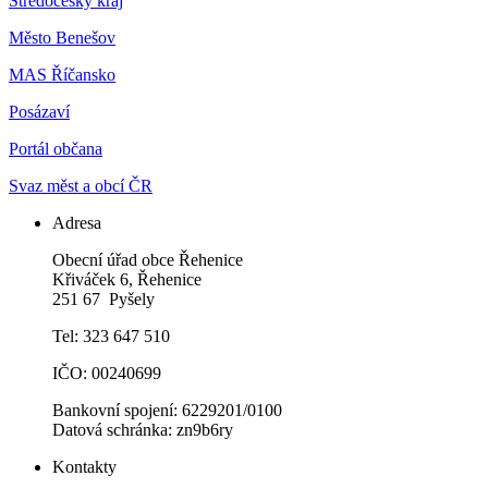
Středočeský kraj
Město Benešov
MAS Říčansko
Posázaví
Portál občana
Svaz měst a obcí ČR
Adresa
Obecní úřad obce Řehenice
Křiváček 6, Řehenice
251 67 Pyšely
Tel: 323 647 510
IČO: 00240699
Bankovní spojení: 6229201/0100
Datová schránka: zn9b6ry
Kontakty