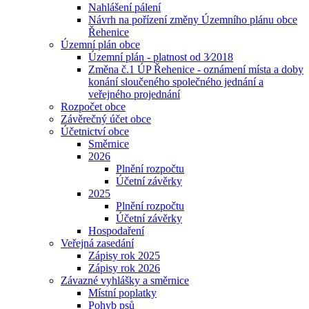
Nahlášení pálení
Návrh na pořízení změny Územního plánu obce
Řehenice
Územní plán obce
Územní plán - platnost od 3⁄2018
Změna č.1 ÚP Řehenice - oznámení místa a doby
konání sloučeného společného jednání a
veřejného projednání
Rozpočet obce
Závěrečný účet obce
Účetnictví obce
Směrnice
2026
Plnění rozpočtu
Účetní závěrky
2025
Plnění rozpočtu
Účetní závěrky
Hospodaření
Veřejná zasedání
Zápisy rok 2025
Zápisy rok 2026
Závazné vyhlášky a směrnice
Místní poplatky
Pohyb psů