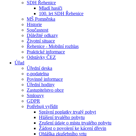
SDH Řehenice
Mladí hasiči
100. let SDH Řehenice
MŠ Pomněnka
Historie
Současnost
Důležité odkazy
Životní situace
Řehenice - Mobilní rozhlas
Praktické informace
Odstávky ČEZ
Úřad
Úřední deska
e-podatelna
Povinné informace
Úřední hodiny
Zastupitelstvo obce
Smlouvy
GDPR
Potřebuji vyřídit
Správní poplatky trvalý pobyt
Hlášení trvalého pobytu
Zrušení údaje o místu trvalého pobytu
Žádost o povolení ke kácení dřevin
Ohláška zkušebního vrtu