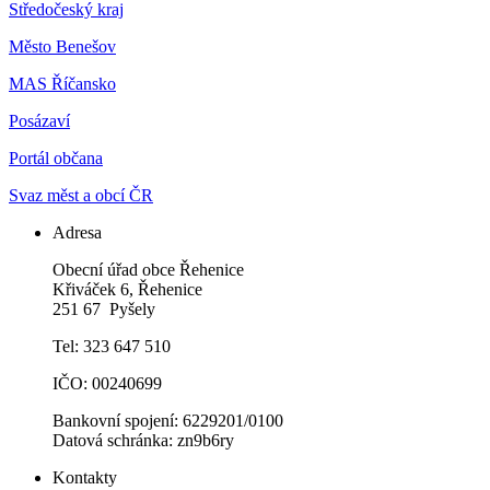
Středočeský kraj
Město Benešov
MAS Říčansko
Posázaví
Portál občana
Svaz měst a obcí ČR
Adresa
Obecní úřad obce Řehenice
Křiváček 6, Řehenice
251 67 Pyšely
Tel: 323 647 510
IČO: 00240699
Bankovní spojení: 6229201/0100
Datová schránka: zn9b6ry
Kontakty