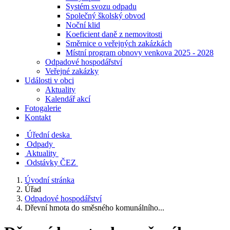
Systém svozu odpadu
Společný školský obvod
Noční klid
Koeficient daně z nemovitosti
Směrnice o veřejných zakázkách
Místní program obnovy venkova 2025 - 2028
Odpadové hospodářství
Veřejné zakázky
Události v obci
Aktuality
Kalendář akcí
Fotogalerie
Kontakt
Úřední deska
Odpady
Aktuality
Odstávky ČEZ
Úvodní stránka
Úřad
Odpadové hospodářství
Dřevní hmota do směsného komunálního...