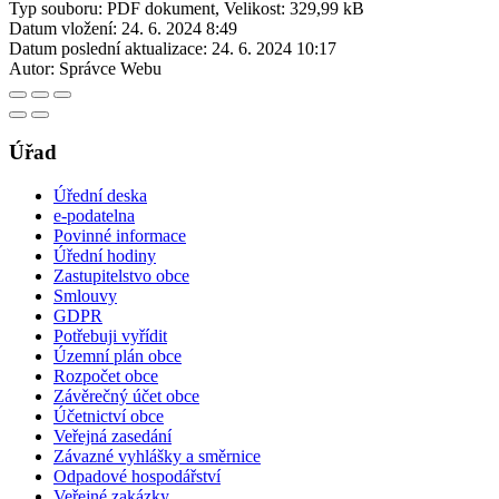
Typ souboru: PDF dokument, Velikost: 329,99 kB
Datum vložení:
24. 6. 2024 8:49
Datum poslední aktualizace:
24. 6. 2024 10:17
Autor:
Správce Webu
Úřad
Úřední deska
e-podatelna
Povinné informace
Úřední hodiny
Zastupitelstvo obce
Smlouvy
GDPR
Potřebuji vyřídit
Územní plán obce
Rozpočet obce
Závěrečný účet obce
Účetnictví obce
Veřejná zasedání
Závazné vyhlášky a směrnice
Odpadové hospodářství
Veřejné zakázky