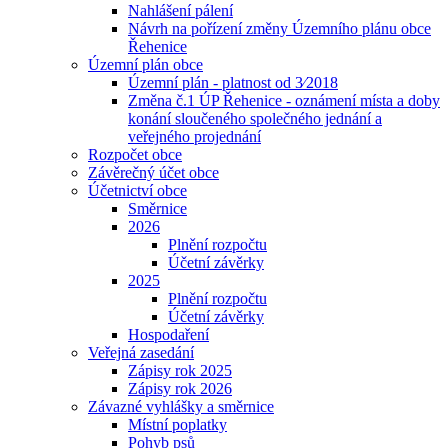
Nahlášení pálení
Návrh na pořízení změny Územního plánu obce
Řehenice
Územní plán obce
Územní plán - platnost od 3⁄2018
Změna č.1 ÚP Řehenice - oznámení místa a doby
konání sloučeného společného jednání a
veřejného projednání
Rozpočet obce
Závěrečný účet obce
Účetnictví obce
Směrnice
2026
Plnění rozpočtu
Účetní závěrky
2025
Plnění rozpočtu
Účetní závěrky
Hospodaření
Veřejná zasedání
Zápisy rok 2025
Zápisy rok 2026
Závazné vyhlášky a směrnice
Místní poplatky
Pohyb psů