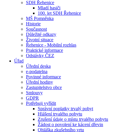
SDH Řehenice
Mladí hasiči
100. let SDH Řehenice
MŠ Pomněnka
Historie
Současnost
Důležité odkazy
Životní situace
Řehenice - Mobilní rozhlas
Praktické informace
Odstávky ČEZ
Úřad
Úřední deska
e-podatelna
Povinné informace
Úřední hodiny
Zastupitelstvo obce
Smlouvy
GDPR
Potřebuji vyřídit
Správní poplatky trvalý pobyt
Hlášení trvalého pobytu
Zrušení údaje o místu trvalého pobytu
Žádost o povolení ke kácení dřevin
Ohláška zkušebního vrtu