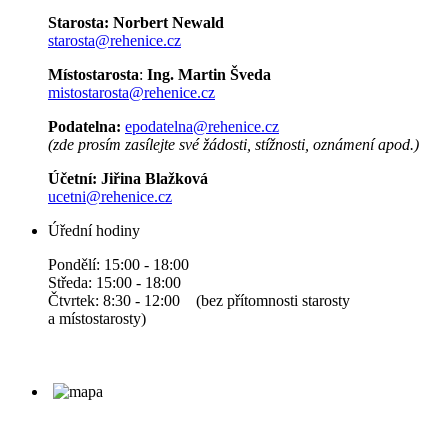
Starosta:
Norbert Newald
starosta@rehenice.cz
Místostarosta
:
Ing. Martin Šveda
mistostarosta@rehenice.cz
Podatelna:
epodatelna@rehenice.cz
(zde prosím zasílejte své žádosti, stížnosti, oznámení apod.)
Účetní:
Jiřina Blažková
ucetni@rehenice.cz
Úřední hodiny
Pondělí: 15:00 - 18:00
Středa: 15:00 - 18:00
Čtvrtek: 8:30 - 12:00 (bez přítomnosti starosty
a místostarosty)