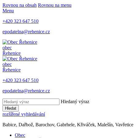
Rovnou na obsah
Rovnou na menu
Menu
+420 323 647 510
epodatelna@rehenice.cz
obec
Řehenice
obec
Řehenice
+420 323 647 510
epodatelna@rehenice.cz
Hledaný výraz
Hledat
rozšířené vyhledávání
Babice, Dařbož, Barochov, Gabrhele, Křiváček, Malešín, Vavřetice
Obec