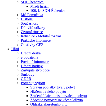
SDH Řehenice
Mladí hasiči
100. let SDH Řehenice
MŠ Pomněnka
Historie
Současnost
Důležité odkazy
Životní situace
Řehenice - Mobilní rozhlas
Praktické informace
Odstávky ČEZ
Úřad
Úřední deska
e-podatelna
Povinné informace
Úřední hodiny
Zastupitelstvo obce
Smlouvy
GDPR
Potřebuji vyřídit
Správní poplatky trvalý pobyt
Hlášení trvalého pobytu
Zrušení údaje o místu trvalého pobytu
Žádost o povolení ke kácení dřevin
Ohláška zkušebního vrtu