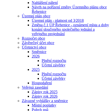
Nahlášení pálení
Návrh na pořízení změny Územního plánu obce
Řehenice
Územní plán obce
Územní plán - platnost od 3⁄2018
Změna č.1 ÚP Řehenice - oznámení místa a doby
konání sloučeného společného jednání a
veřejného projednání
Rozpočet obce
Závěrečný účet obce
Účetnictví obce
Směrnice
2026
Plnění rozpočtu
Účetní závěrky
2025
Plnění rozpočtu
Účetní závěrky
Hospodaření
Veřejná zasedání
Zápisy rok 2025
Zápisy rok 2026
Závazné vyhlášky a směrnice
Místní poplatky
Pohyb psů