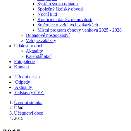
Systém svozu odpadu
Společný školský obvod
Noční klid
Koeficient daně z nemovitosti
Směrnice o veřejných zakázkách
Místní program obnovy venkova 2025 - 2028
Odpadové hospodářství
Veřejné zakázky
Události v obci
Aktuality
Kalendář akcí
Fotogalerie
Kontakt
Úřední deska
Odpady
Aktuality
Odstávky ČEZ
Úvodní stránka
Úřad
Účetnictví obce
2015