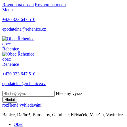
Rovnou na obsah
Rovnou na menu
Menu
+420 323 647 510
epodatelna@rehenice.cz
obec
Řehenice
obec
Řehenice
+420 323 647 510
epodatelna@rehenice.cz
Hledaný výraz
Hledat
rozšířené vyhledávání
Babice, Dařbož, Barochov, Gabrhele, Křiváček, Malešín, Vavřetice
Obec