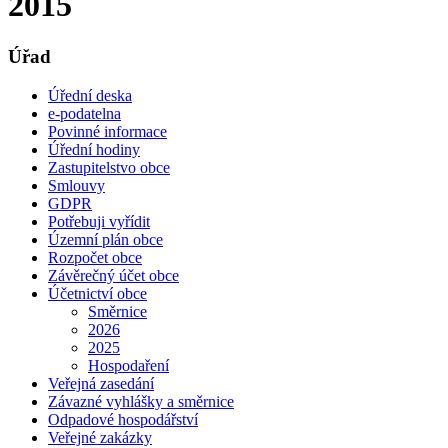
2015
Úřad
Úřední deska
e-podatelna
Povinné informace
Úřední hodiny
Zastupitelstvo obce
Smlouvy
GDPR
Potřebuji vyřídit
Územní plán obce
Rozpočet obce
Závěrečný účet obce
Účetnictví obce
Směrnice
2026
2025
Hospodaření
Veřejná zasedání
Závazné vyhlášky a směrnice
Odpadové hospodářství
Veřejné zakázky