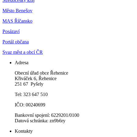
Středočeský kraj
Město Benešov
MAS Říčansko
Posázaví
Portál občana
Svaz měst a obcí ČR
Adresa
Obecní úřad obce Řehenice
Křiváček 6, Řehenice
251 67 Pyšely
Tel: 323 647 510
IČO: 00240699
Bankovní spojení: 6229201/0100
Datová schránka: zn9b6ry
Kontakty